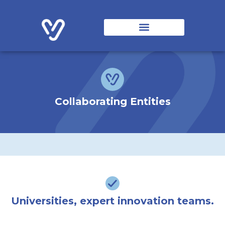
Vintally Solutions
Origin and Evolution
Collaborating Entities
Collaborating Entities
Universities, expert innovation teams.