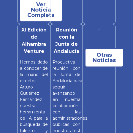
Ver
Noticia
Completa
XI Edición
Reunión
–
de
con la
–
Alhambra
Junta de
Venture
Andalucía
Otras
Noticias
Hemos dado
Productiva
a conocer de
reunión con
la mano del
la Junta de
director
Andalucía para
Arturo
seguir
Gutiérrez
avanzando
Fernández
en nuestra
nuestra
colaboración
herramienta
con las
de IA para la
administraciones
búsqueda de
públicas con
talento y
nuestros test