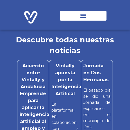
Soluciones Vintally
Origen y Evolución
Entidades Colaboradoras
Descubre todas nuestras
noticias
Acuerdo
Vintally
Jornada
entre
apuesta
en Dos
Vintally y
por la
Hermanas
Andalucía
Inteligencia
El pasado día
Emprende
Artifical
se dio una
para
Jornada de
La
aplicar la
explicación
plataforma,
inteligencia
en el
en
municipio de
artificial al
colaboración
Dos
empleo y
con la