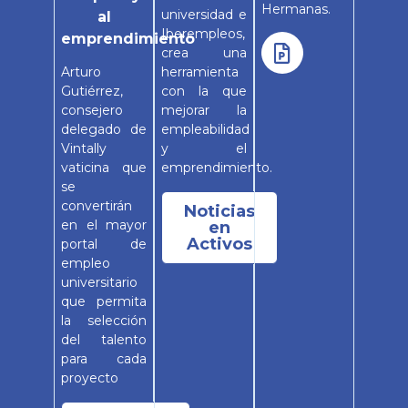
Hermanas.
universidad e
al
Iberempleos,
emprendimiento
crea una
Arturo
herramienta
Gutiérrez,
con la que
consejero
mejorar la
delegado de
empleabilidad
Vintally
y el
vaticina que
emprendimiento.
se
convertirán
Noticias
en el mayor
en
Activos
portal de
empleo
universitario
que permita
la selección
del talento
para cada
proyecto