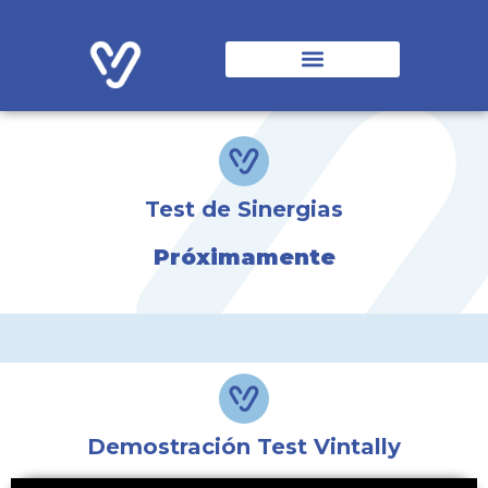
Soluciones Vintally
Origen y Evolución
Entidades Colaboradoras
Test de Sinergias
Próximamente
Demostración Test Vintally