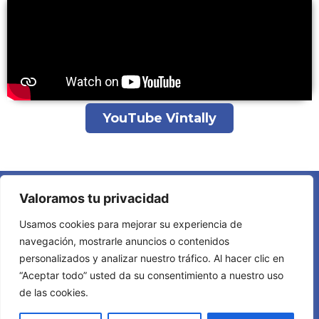
YouTube Vintally
Valoramos tu privacidad
Usamos cookies para mejorar su experiencia de
navegación, mostrarle anuncios o contenidos
personalizados y analizar nuestro tráfico. Al hacer clic en
Términos y Condiciones
|
Política de Privacidad
|
Política
“Aceptar todo” usted da su consentimiento a nuestro uso
de Cookies
de las cookies.
© 2026 Vintally. Todos los derechos reservados.